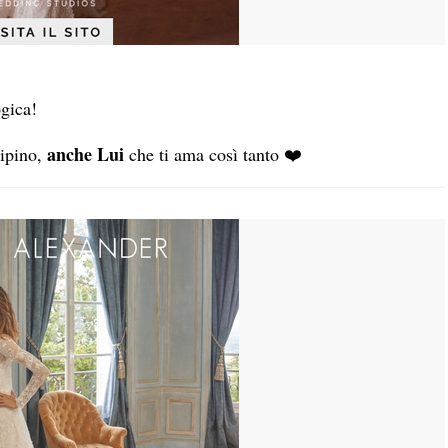
ogica!
anche Lui
cipino,
che ti ama così tanto ❤️​