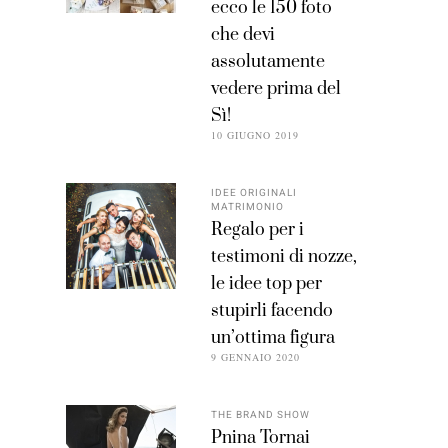
ecco le 150 foto
che devi
assolutamente
vedere prima del
Sì!
10 GIUGNO 2019
IDEE ORIGINALI
MATRIMONIO
Regalo per i
testimoni di nozze,
le idee top per
stupirli facendo
un’ottima figura
9 GENNAIO 2020
THE BRAND SHOW
Pnina Tornai