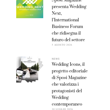
Sposi Magazine
presenta Wedding
Next,
l’International
Business Forum
che ridisegna il
futuro del settore
5 AGOSTO 2026
NEWS
Wedding Icons, il
progetto editoriale
di Sposi Magazine
che valorizza i
protagonisti del
Wedding
contemporaneo
30 LUGLIO 2026