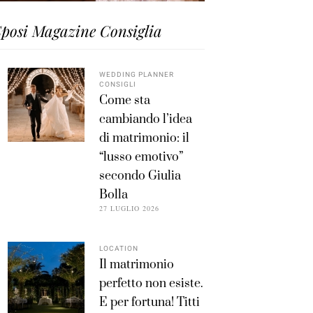
posi Magazine Consiglia
WEDDING PLANNER
CONSIGLI
Come sta
cambiando l’idea
di matrimonio: il
“lusso emotivo”
secondo Giulia
Bolla
27 LUGLIO 2026
LOCATION
Il matrimonio
perfetto non esiste.
E per fortuna! Titti