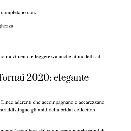
i completano con:
nghezza
no movimento e leggerezza anche ai modelli ad
 Tornai 2020: elegante
é. Linee aderenti che accompagnano e accarezzano
raddistingue gli abiti della bridal collection
mente” spogliarsi del suo passato per rivestirsi di