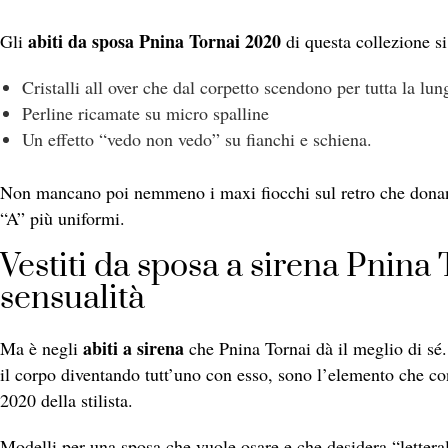
abiti da sposa Pnina Tornai 2020
Gli
di questa collezione s
Cristalli all over che dal corpetto scendono per tutta la lu
Perline ricamate su micro spalline
Un effetto “vedo non vedo” su fianchi e schiena.
Non mancano poi nemmeno i maxi fiocchi sul retro che dona
“A” più uniformi.
Vestiti da sposa a sirena Pnina
sensualità
abiti a sirena
Ma è negli
che Pnina Tornai dà il meglio di s
il corpo diventando tutt’uno con esso, sono l’elemento che cont
2020 della stilista.
Modelli per una sposa che vuole osare e che desidera “letteral