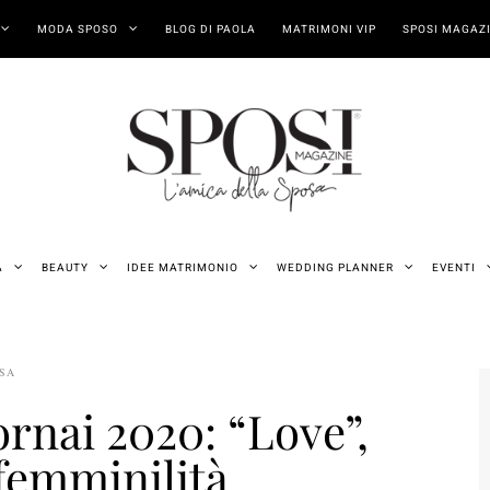
MODA SPOSO
BLOG DI PAOLA
MATRIMONI VIP
SPOSI MAGAZI
A
BEAUTY
IDEE MATRIMONIO
WEDDING PLANNER
EVENTI
OSA
ornai 2020: “Love”,
 femminilità