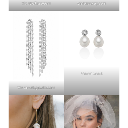
Via stroilioro.com
Via brosway.com
Via miluna.it
Via crivelligioielli.com