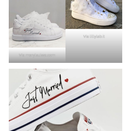
Via lillylab.it
Via merylsuissa.com