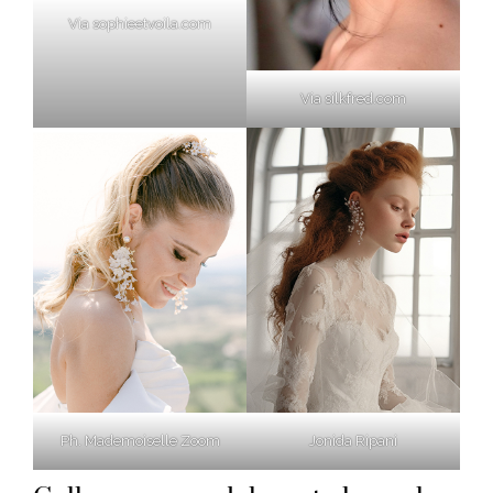
Via sophieetvoila.com
Via silkfred.com
Ph. Mademoiselle Zoom
Jonida Ripani