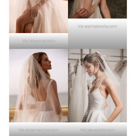
Via sophieetvoila.com
Via katycorso.com
Via olivermartino.com
Via jesuspeiro.com