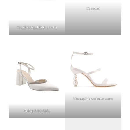
Casadei
Via dolcegabbana.com
Via sophiawebster.com
Francesco Italy