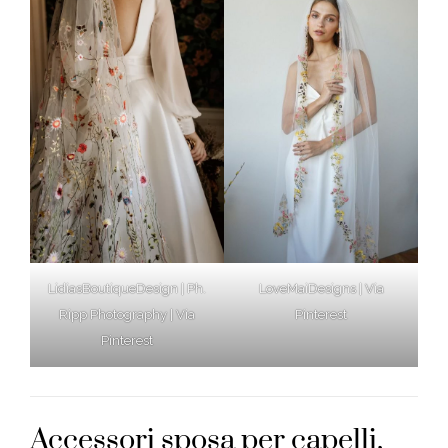
LidiasBoutiqueDesign | Ph.
LoveMaiDesigns | Via
Ripp Photography | Via
Pinterest
Pinterest
Accessori sposa per capelli,