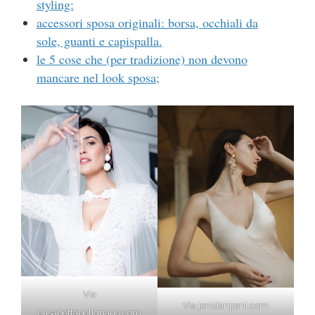
styling:
accessori sposa originali: borsa, occhiali da
sole, guanti e capispalla.
le 5 cose che (per tradizione) non devono
mancare nel look sposa;
Via
Via jonidaripani.com
elisabettapolignano.com