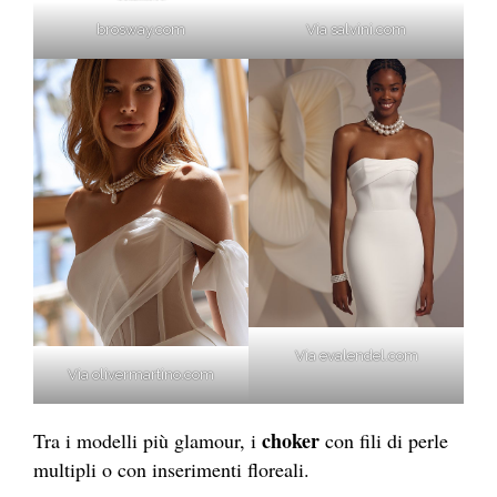
brosway.com
Via salvini.com
Via evalendel.com
Via olivermartino.com
choker
Tra i modelli più glamour, i
con fili di perle
multipli o con inserimenti floreali.