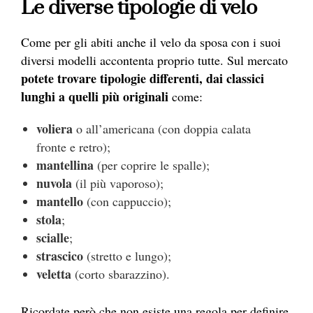
Le diverse tipologie di velo
Come per gli abiti anche il velo da sposa con i suoi
diversi modelli accontenta proprio tutte. Sul mercato
potete trovare tipologie differenti, dai classici
lunghi a quelli più originali
come:
voliera
o all’americana (con doppia calata
fronte e retro);
mantellina
(per coprire le spalle);
nuvola
(il più vaporoso);
mantello
(con cappuccio);
stola
;
scialle
;
strascico
(stretto e lungo);
veletta
(corto sbarazzino).
Ricordate però che non esiste una regola per definire