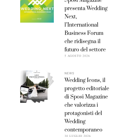
Sposi Magazine
presenta Wedding
Next,
l’International
Business Forum
che ridisegna il
futuro del settore
5 AGOSTO 2026
NEWS
Wedding Icons, il
progetto editoriale
di Sposi Magazine
che valorizza i
protagonisti del
Wedding
contemporaneo
30 LUGLIO 2026