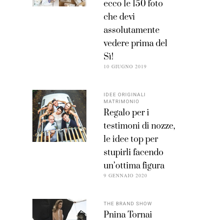
ecco le 150 foto
che devi
assolutamente
vedere prima del
Sì!
10 GIUGNO 2019
IDEE ORIGINALI
MATRIMONIO
Regalo per i
testimoni di nozze,
le idee top per
stupirli facendo
un’ottima figura
9 GENNAIO 2020
THE BRAND SHOW
Pnina Tornai