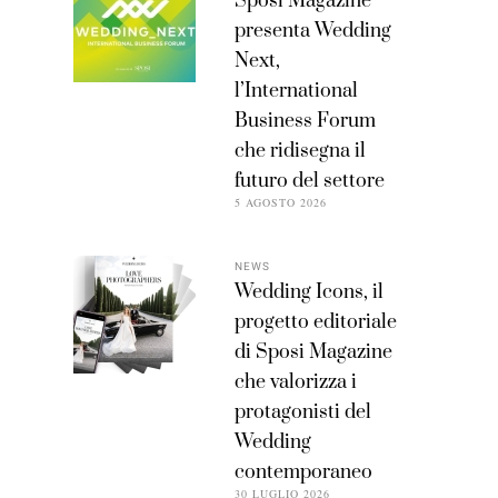
Sposi Magazine
presenta Wedding
Next,
l’International
Business Forum
che ridisegna il
futuro del settore
5 AGOSTO 2026
NEWS
Wedding Icons, il
progetto editoriale
di Sposi Magazine
che valorizza i
protagonisti del
Wedding
contemporaneo
30 LUGLIO 2026