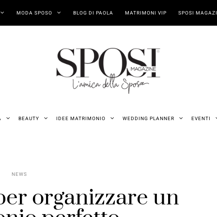
MODA SPOSO
BLOG DI PAOLA
MATRIMONI VIP
SPOSI MAGAZI
A
BEAUTY
IDEE MATRIMONIO
WEDDING PLANNER
EVENTI
NEWS
per organizzare un