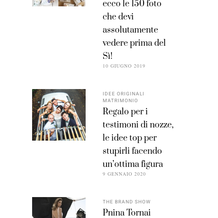
ecco le 150 foto
che devi
assolutamente
vedere prima del
Sì!
10 GIUGNO 2019
IDEE ORIGINALI
MATRIMONIO
Regalo per i
testimoni di nozze,
le idee top per
stupirli facendo
un’ottima figura
9 GENNAIO 2020
THE BRAND SHOW
Pnina Tornai