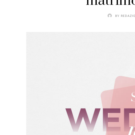
matrimo
BY
REDAZI