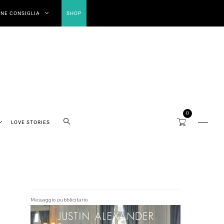
NE CONSIGLIA
SHOP
0
LOVE STORIES
Messaggio pubblicitario