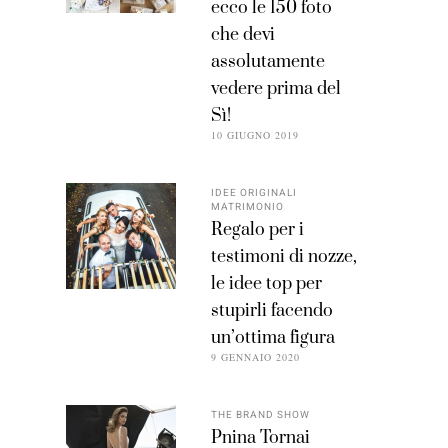
ecco le 150 foto
che devi
assolutamente
vedere prima del
Sì!
10 GIUGNO 2019
IDEE ORIGINALI
MATRIMONIO
Regalo per i
testimoni di nozze,
le idee top per
stupirli facendo
un’ottima figura
9 GENNAIO 2020
THE BRAND SHOW
Pnina Tornai