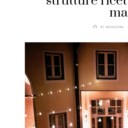
strutture ricet
ma
BY
REDAZIONE