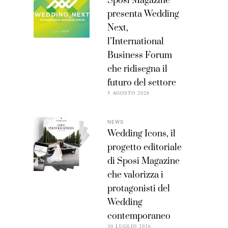
Sposi Magazine
presenta Wedding
Next,
l’International
Business Forum
che ridisegna il
futuro del settore
5 AGOSTO 2026
NEWS
Wedding Icons, il
progetto editoriale
di Sposi Magazine
che valorizza i
protagonisti del
Wedding
contemporaneo
30 LUGLIO 2026