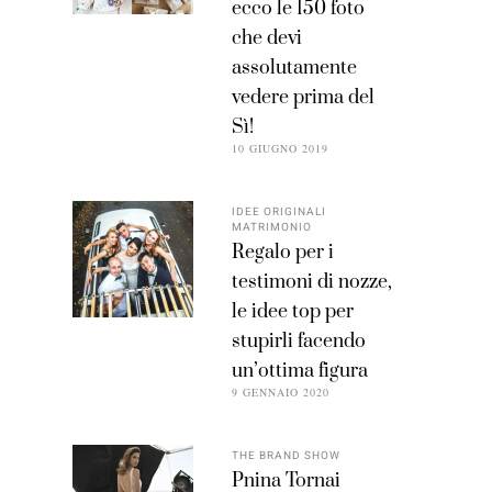
ecco le 150 foto
che devi
assolutamente
vedere prima del
Sì!
10 GIUGNO 2019
IDEE ORIGINALI
MATRIMONIO
Regalo per i
testimoni di nozze,
le idee top per
stupirli facendo
un’ottima figura
9 GENNAIO 2020
THE BRAND SHOW
Pnina Tornai