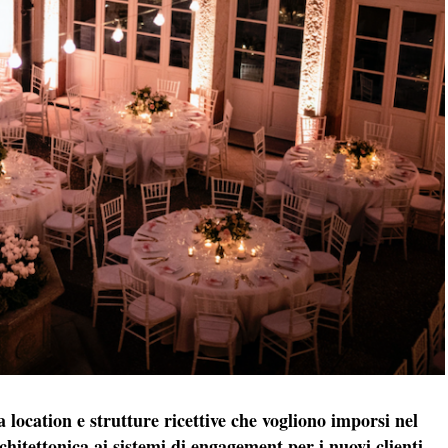
 location e strutture ricettive che vogliono imporsi nel
itettonica ai sistemi di engagement per i nuovi clienti,