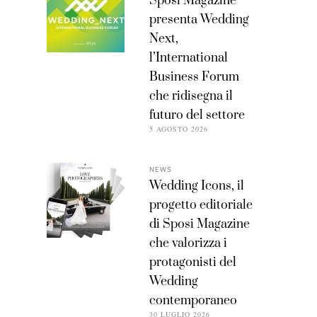
Sposi Magazine
presenta Wedding
Next,
l’International
Business Forum
che ridisegna il
futuro del settore
5 AGOSTO 2026
NEWS
Wedding Icons, il
progetto editoriale
di Sposi Magazine
che valorizza i
protagonisti del
Wedding
contemporaneo
30 LUGLIO 2026