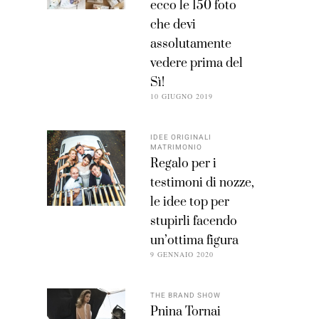
ecco le 150 foto
che devi
assolutamente
vedere prima del
Sì!
10 GIUGNO 2019
IDEE ORIGINALI
MATRIMONIO
Regalo per i
testimoni di nozze,
le idee top per
stupirli facendo
un’ottima figura
9 GENNAIO 2020
THE BRAND SHOW
Pnina Tornai