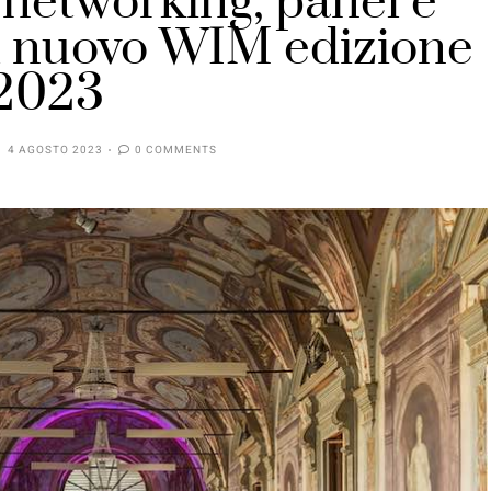
i networking, panel e
l nuovo WIM edizione
2023
4 AGOSTO 2023
0 COMMENTS