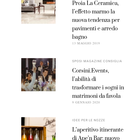
Proia La Ceramica,
l’effetto marmo la
nuova tendenza per
pavimenti e arredo
bagno
13 MAGGIO 2019
SPOSI MAGAZINE CONSIGLIA
Corsini.Events,
l’abilità di
trasformare i sogni in
matrimoni da favola
9 GENNAIO 2020
IDEE PER LE NOZZE
L’aperitivo itinerante
di Ape’n Bar: nuovo