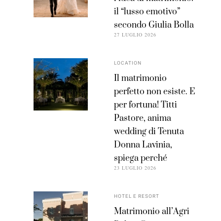
il “lusso emotivo”
secondo Giulia Bolla
27 LUGLIO 2026
LOCATION
Il matrimonio
perfetto non esiste. E
per fortuna! Titti
Pastore, anima
wedding di Tenuta
Donna Lavinia,
spiega perché
23 LUGLIO 2026
HOTEL E RESORT
Matrimonio all’Agri