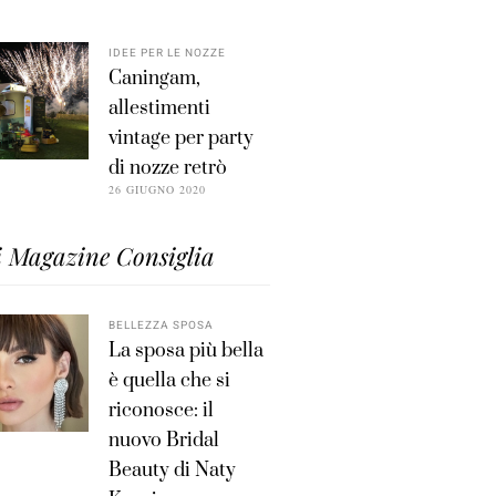
IDEE PER LE NOZZE
Caningam,
allestimenti
vintage per party
di nozze retrò
26 GIUGNO 2020
i Magazine Consiglia
BELLEZZA SPOSA
La sposa più bella
è quella che si
riconosce: il
nuovo Bridal
Beauty di Naty