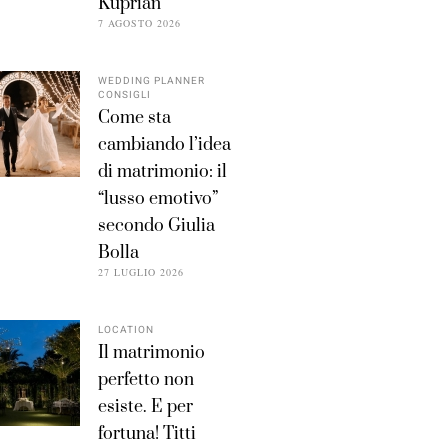
Kuprian
7 AGOSTO 2026
WEDDING PLANNER
CONSIGLI
Come sta
cambiando l’idea
di matrimonio: il
“lusso emotivo”
secondo Giulia
Bolla
27 LUGLIO 2026
LOCATION
Il matrimonio
perfetto non
esiste. E per
fortuna! Titti