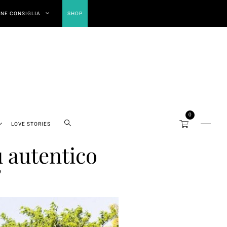
NE CONSIGLIA
SHOP
0
LOVE STORIES
ù autentico
”