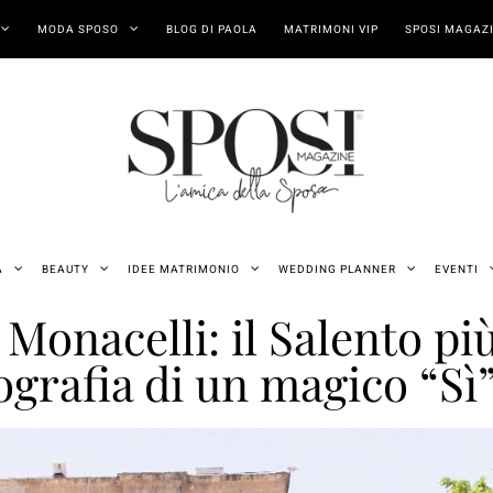
MODA SPOSO
BLOG DI PAOLA
MATRIMONI VIP
SPOSI MAGAZI
A
BEAUTY
IDEE MATRIMONIO
WEDDING PLANNER
EVENTI
onacelli: il Salento pi
grafia di un magico “Sì