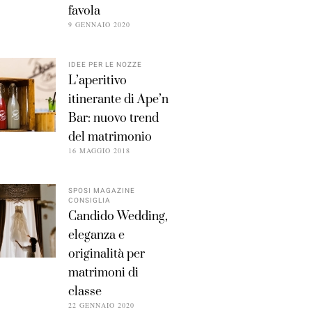
favola
9 GENNAIO 2020
IDEE PER LE NOZZE
L’aperitivo
itinerante di Ape’n
Bar: nuovo trend
del matrimonio
16 MAGGIO 2018
SPOSI MAGAZINE
CONSIGLIA
Candido Wedding,
eleganza e
originalità per
matrimoni di
classe
22 GENNAIO 2020