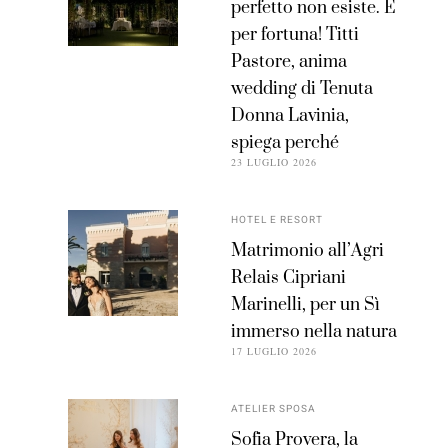
perfetto non esiste. E
per fortuna! Titti
Pastore, anima
wedding di Tenuta
Donna Lavinia,
spiega perché
23 LUGLIO 2026
HOTEL E RESORT
Matrimonio all’Agri
Relais Cipriani
Marinelli, per un Sì
immerso nella natura
17 LUGLIO 2026
ATELIER SPOSA
Sofia Provera, la