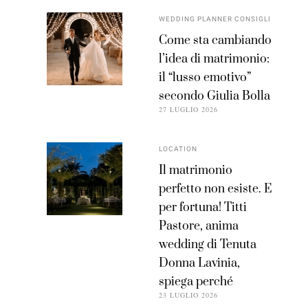
WEDDING PLANNER CONSIGLI
Come sta cambiando
l’idea di matrimonio:
il “lusso emotivo”
secondo Giulia Bolla
27 LUGLIO 2026
LOCATION
Il matrimonio
perfetto non esiste. E
per fortuna! Titti
Pastore, anima
wedding di Tenuta
Donna Lavinia,
spiega perché
23 LUGLIO 2026