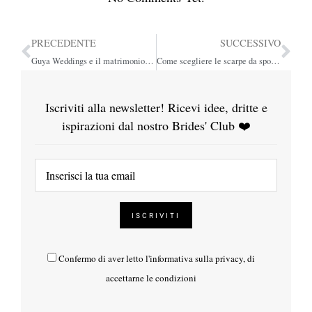
PRECEDENTE
SUCCESSIVO
Guya Weddings e il matrimonio boho chic di Beatrice e Nicolò!
Come scegliere le scarpe da sposa perfette: 6 consigli per non sbagliare
Iscriviti alla newsletter! Ricevi idee, dritte e
ispirazioni dal nostro Brides' Club ❤️
Confermo di aver letto l'
informativa sulla privacy
, di
accettarne le condizioni