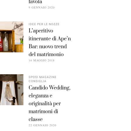
favola
9 GENNAIO 2020
IDEE PER LE NOZZE
L’aperitivo
itinerante di Ape’n
Bar: nuovo trend
del matrimonio
16 MAGGIO 2018
SPOSI MAGAZINE
CONSIGLIA
Candido Wedding,
eleganza e
originalità per
matrimoni di
classe
22 GENNAIO 2020