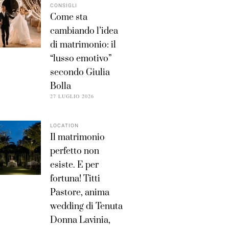
CONSIGLI
Come sta
cambiando l’idea
di matrimonio: il
“lusso emotivo”
secondo Giulia
Bolla
27 LUGLIO 2026
LOCATION
Il matrimonio
perfetto non
esiste. E per
fortuna! Titti
Pastore, anima
wedding di Tenuta
Donna Lavinia,