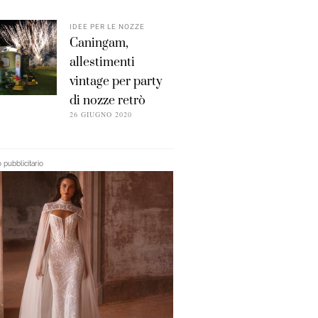
IDEE PER LE NOZZE
Caningam,
allestimenti
vintage per party
di nozze retrò
26 GIUGNO 2020
pubblicitario