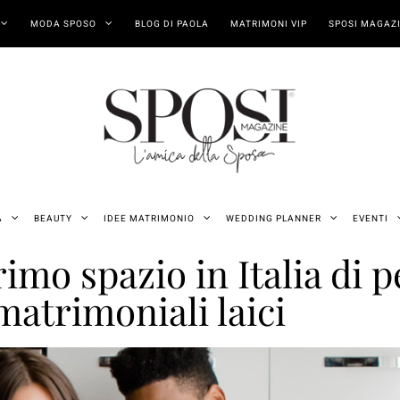
MODA SPOSO
BLOG DI PAOLA
MATRIMONI VIP
SPOSI MAGAZI
A
BEAUTY
IDEE MATRIMONIO
WEDDING PLANNER
EVENTI
imo spazio in Italia di p
atrimoniali laici