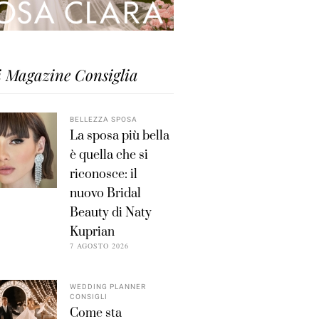
i Magazine Consiglia
BELLEZZA SPOSA
La sposa più bella
è quella che si
riconosce: il
nuovo Bridal
Beauty di Naty
Kuprian
7 AGOSTO 2026
WEDDING PLANNER
CONSIGLI
Come sta