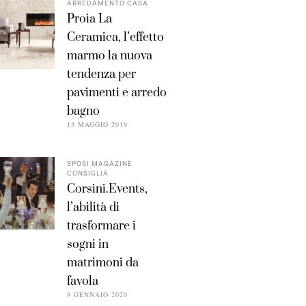
ARREDAMENTO CASA
Proia La
Ceramica, l’effetto
marmo la nuova
tendenza per
pavimenti e arredo
bagno
13 MAGGIO 2019
SPOSI MAGAZINE
CONSIGLIA
Corsini.Events,
l’abilità di
trasformare i
sogni in
matrimoni da
favola
9 GENNAIO 2020