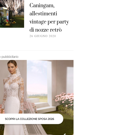
Caningam,
allestimenti
vintage per party
di nozze retrò
26 GIUGNO 2020
pubblicitario