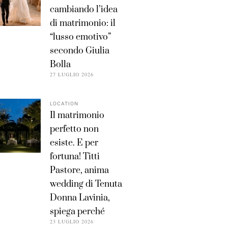
cambiando l’idea
di matrimonio: il
“lusso emotivo”
secondo Giulia
Bolla
27 LUGLIO 2026
LOCATION
Il matrimonio
perfetto non
esiste. E per
fortuna! Titti
Pastore, anima
wedding di Tenuta
Donna Lavinia,
spiega perché
23 LUGLIO 2026