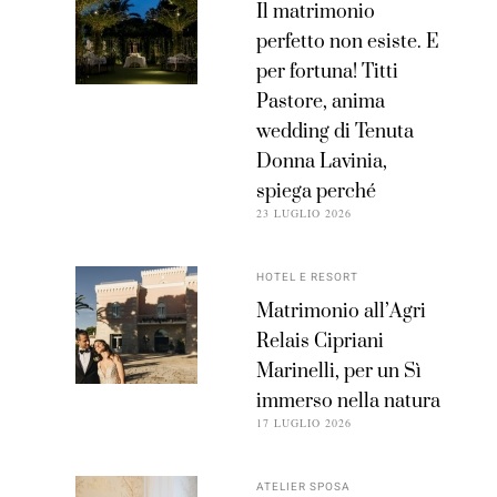
Il matrimonio
perfetto non esiste. E
per fortuna! Titti
Pastore, anima
wedding di Tenuta
Donna Lavinia,
spiega perché
23 LUGLIO 2026
HOTEL E RESORT
Matrimonio all’Agri
Relais Cipriani
Marinelli, per un Sì
immerso nella natura
17 LUGLIO 2026
ATELIER SPOSA