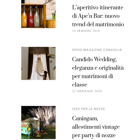
L’aperitivo itinerante
di Ape’n Bar: nuovo
trend del matrimonio
16 MAGGIO 2018
SPOSI MAGAZINE CONSIGLIA
Candido Wedding,
eleganza e originalità
per matrimoni di
classe
22 GENNAIO 2020
IDEE PER LE NOZZE
Caningam,
allestimenti vintage
per party di nozze