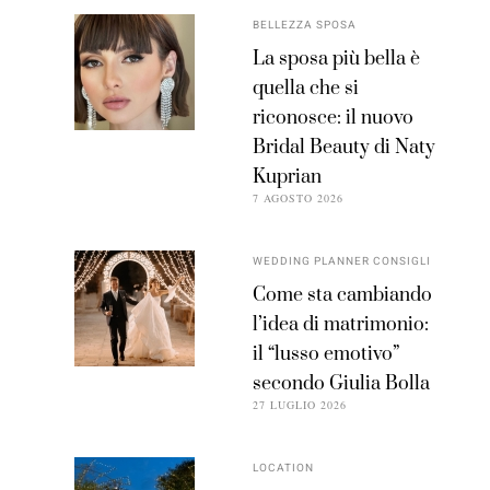
BELLEZZA SPOSA
La sposa più bella è
quella che si
riconosce: il nuovo
Bridal Beauty di Naty
Kuprian
7 AGOSTO 2026
WEDDING PLANNER CONSIGLI
Come sta cambiando
l’idea di matrimonio:
il “lusso emotivo”
secondo Giulia Bolla
27 LUGLIO 2026
LOCATION