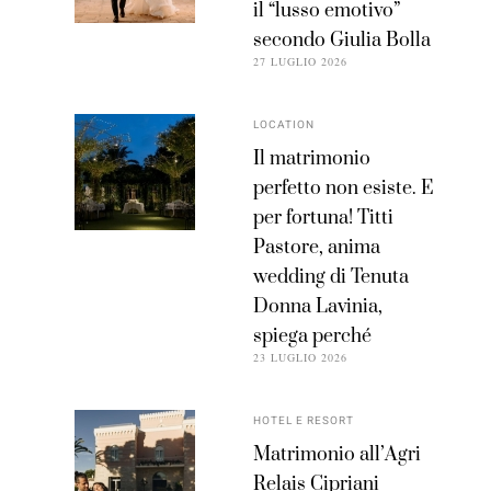
il “lusso emotivo”
secondo Giulia Bolla
27 LUGLIO 2026
LOCATION
Il matrimonio
perfetto non esiste. E
per fortuna! Titti
Pastore, anima
wedding di Tenuta
Donna Lavinia,
spiega perché
23 LUGLIO 2026
HOTEL E RESORT
Matrimonio all’Agri
Relais Cipriani