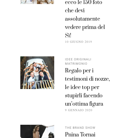
ecco le 150 foto
che devi
assolutamente
vedere prima del
Sì!
10 GIUGNO 2019
IDEE ORIGINALI
MATRIMONIO
Regalo per i
testimoni di nozze,
le idee top per
stupirli facendo
un’ottima figura
9 GENNAIO 2020
THE BRAND SHOW
Pnina Tornai