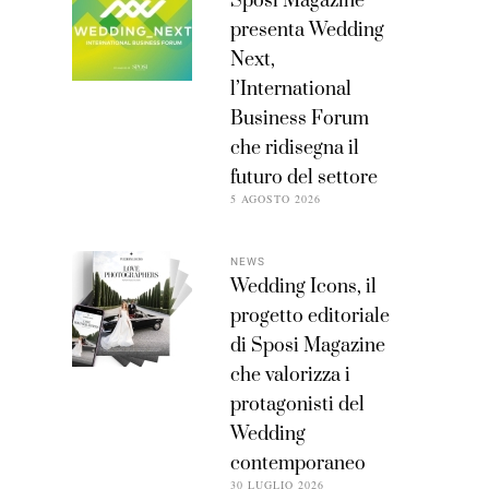
Sposi Magazine
presenta Wedding
Next,
l’International
Business Forum
che ridisegna il
futuro del settore
5 AGOSTO 2026
NEWS
Wedding Icons, il
progetto editoriale
di Sposi Magazine
che valorizza i
protagonisti del
Wedding
contemporaneo
30 LUGLIO 2026