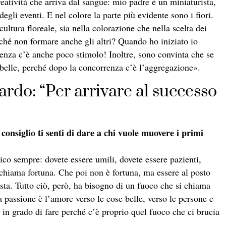
atività che arriva dal sangue: mio padre è un miniaturista,
egli eventi. E nel colore la parte più evidente sono i fiori.
ultura floreale, sia nella colorazione che nella scelta dei
rché non formare anche gli altri? Quando ho iniziato io
nza c’è anche poco stimolo! Inoltre, sono convinta che se
belle, perché dopo la concorrenza c’è l’aggregazione».
rdo: “Per arrivare al successo
consiglio ti senti di dare a chi vuole muovere i primi
 dico sempre: dovete essere umili, dovete essere pazienti,
i chiama fortuna. Che poi non è fortuna, ma essere al posto
ta. Tutto ciò, però, ha bisogno di un fuoco che si chiama
passione è l’amore verso le cose belle, verso le persone e
o in grado di fare perché c’è proprio quel fuoco che ci brucia