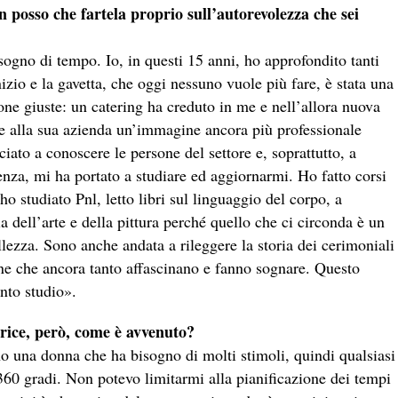
 posso che fartela proprio sull’autorevolezza che sei
sogno di tempo. Io, in questi 15 anni, ho approfondito tanti
nizio e la gavetta, che oggi nessuno vuole più fare, è stata una
one giuste: un catering ha creduto in me e nell’allora nuova
re alla sua azienda un’immagine ancora più professionale
iato a conoscere le persone del settore e, soprattutto, a
nza, mi ha portato a studiare ed aggiornarmi. Ho fatto corsi
 ho studiato Pnl, letto libri sul linguaggio del corpo, a
ia dell’arte e della pittura perché quello che ci circonda è un
lezza. Sono anche andata a rileggere la storia dei cerimoniali
gine che ancora tanto affascinano e fanno sognare. Questo
anto studio».
rice, però, come è avvenuto?
o una donna che ha bisogno di molti stimoli, quindi qualsiasi
360 gradi. Non potevo limitarmi alla pianificazione dei tempi