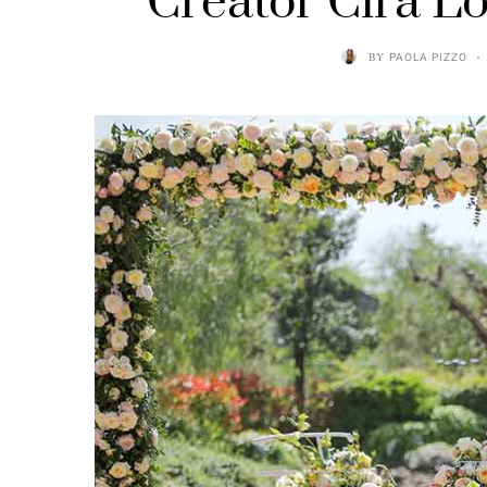
Creator Cira L
BY
PAOLA PIZZO