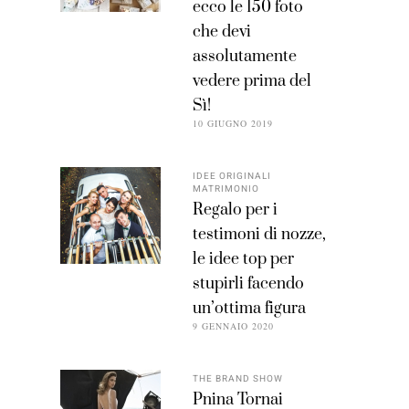
ecco le 150 foto
che devi
assolutamente
vedere prima del
Sì!
10 GIUGNO 2019
IDEE ORIGINALI
MATRIMONIO
Regalo per i
testimoni di nozze,
le idee top per
stupirli facendo
un’ottima figura
9 GENNAIO 2020
THE BRAND SHOW
Pnina Tornai