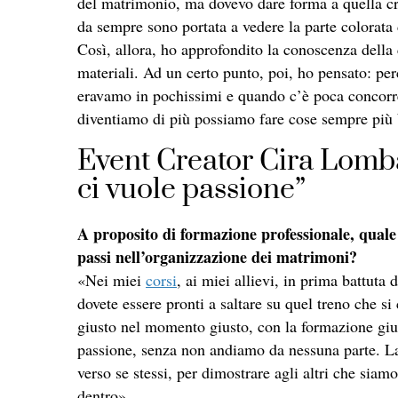
del matrimonio, ma dovevo dare forma a quella cre
da sempre sono portata a vedere la parte colorata d
Così, allora, ho approfondito la conoscenza della c
materiali. Ad un certo punto, poi, ho pensato: pe
eravamo in pochissimi e quando c’è poca concorre
diventiamo di più possiamo fare cose sempre più 
Event Creator Cira Lomba
ci vuole passione”
A proposito di formazione professionale, quale 
passi nell’organizzazione dei matrimoni?
«Nei miei
corsi
, ai miei allievi, in prima battuta
dovete essere pronti a saltare su quel treno che s
giusto nel momento giusto, con la formazione gius
passione, senza non andiamo da nessuna parte. La 
verso se stessi, per dimostrare agli altri che siam
dentro».