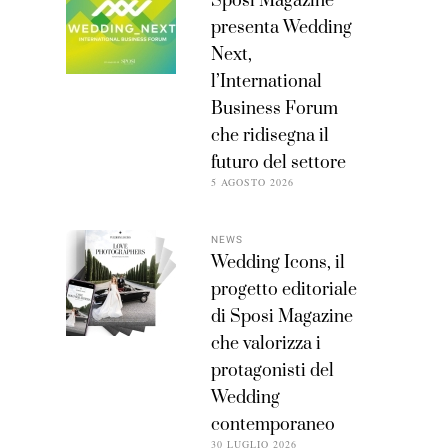
Sposi Magazine
presenta Wedding
Next,
l’International
Business Forum
che ridisegna il
futuro del settore
5 AGOSTO 2026
NEWS
Wedding Icons, il
progetto editoriale
di Sposi Magazine
che valorizza i
protagonisti del
Wedding
contemporaneo
30 LUGLIO 2026