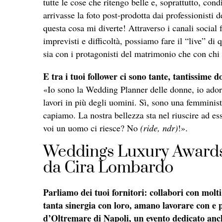
tutte le cose che ritengo belle e, soprattutto, con
arrivasse la foto post-prodotta dai professionisti 
questa cosa mi diverte! Attraverso i canali socia
imprevisti e difficoltà, possiamo fare il “live” d
sia con i protagonisti del matrimonio che con chi
E tra i tuoi follower ci sono tante, tantissime 
«Io sono la Wedding Planner delle donne, io adoro
lavori in più degli uomini. Sì, sono una femminis
capiamo. La nostra bellezza sta nel riuscire ad 
voi un uomo ci riesce? No
(ride, ndr)
!».
Weddings Luxury Awards: 
da Cira Lombardo
Parliamo dei tuoi fornitori: collabori con molti 
tanta sinergia con loro, amano lavorare con e p
d’Oltremare di Napoli, un evento dedicato an