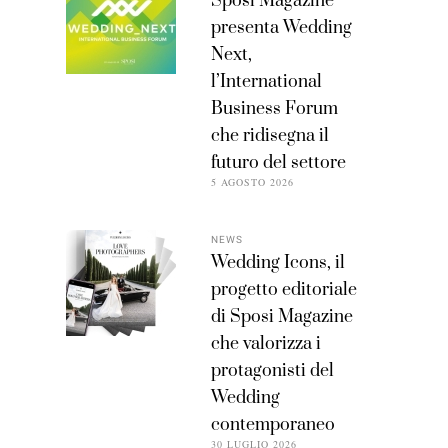
Sposi Magazine
presenta Wedding
Next,
l’International
Business Forum
che ridisegna il
futuro del settore
5 AGOSTO 2026
NEWS
Wedding Icons, il
progetto editoriale
di Sposi Magazine
che valorizza i
protagonisti del
Wedding
contemporaneo
30 LUGLIO 2026