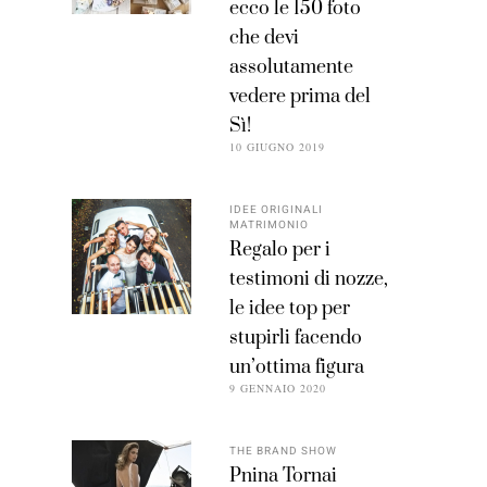
ecco le 150 foto
che devi
assolutamente
vedere prima del
Sì!
10 GIUGNO 2019
IDEE ORIGINALI
MATRIMONIO
Regalo per i
testimoni di nozze,
le idee top per
stupirli facendo
un’ottima figura
9 GENNAIO 2020
THE BRAND SHOW
Pnina Tornai