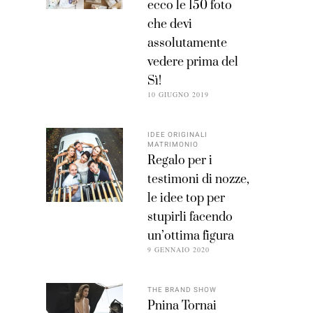
ecco le 150 foto
che devi
assolutamente
vedere prima del
Sì!
10 GIUGNO 2019
IDEE ORIGINALI
MATRIMONIO
Regalo per i
testimoni di nozze,
le idee top per
stupirli facendo
un’ottima figura
9 GENNAIO 2020
THE BRAND SHOW
Pnina Tornai