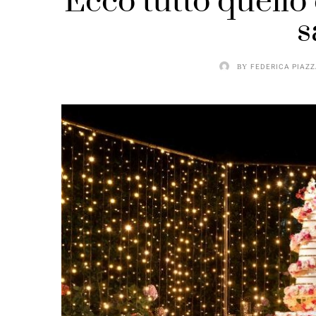
Ecco tutto quello
s
BY
FEDERICA PIAZ