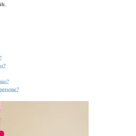
li.
?
io?
nio?
 persone?