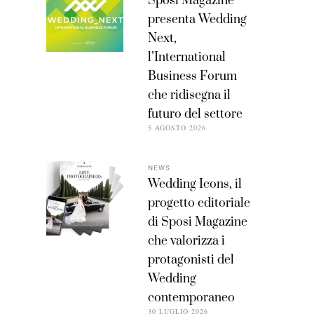
Sposi Magazine
presenta Wedding
Next,
l’International
Business Forum
che ridisegna il
futuro del settore
5 AGOSTO 2026
NEWS
Wedding Icons, il
progetto editoriale
di Sposi Magazine
che valorizza i
protagonisti del
Wedding
contemporaneo
30 LUGLIO 2026