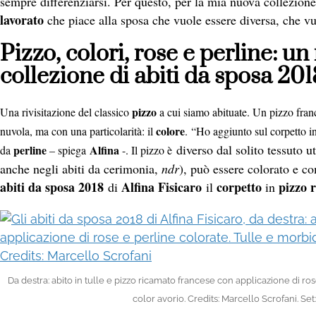
sempre differenziarsi. Per questo, per la mia nuova collezion
lavorato
che piace alla sposa che vuole essere diversa, che vuo
Pizzo, colori, rose e perline: un
collezione di abiti da sposa 20
pizzo
Una rivisitazione del classico
a cui siamo abituate. Un pizzo fra
colore
nuvola, ma con una particolarità: il
.
“Ho aggiunto sul corpetto i
diverso dal solito tessuto u
perline
Alfina
da
– spiega
-. Il pizzo è
anche negli abiti da cerimonia,
ndr
), può essere colorato e co
abiti da sposa 2018
Alfina Fisicaro
corpetto
pizzo
di
il
in
Da destra: abito in tulle e pizzo ricamato francese con applicazione di r
color avorio. Credits: Marcello Scrofani. 