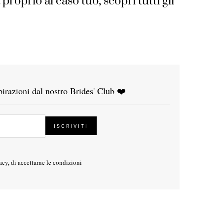
 proprio al caso tuo, scopri tutti gli
ispirazioni dal nostro Brides' Club ❤️
acy
, di accettarne le condizioni