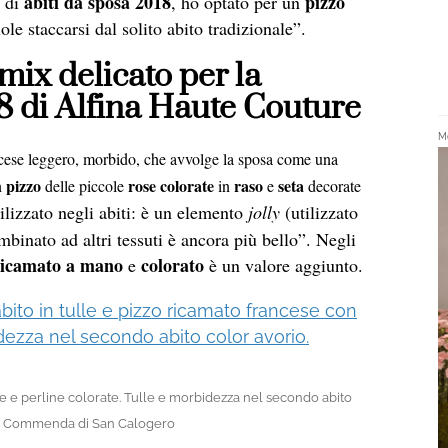
abiti da sposa 2018
pizzo
e di
, ho optato per un
le staccarsi dal solito abito tradizionale”.
 mix delicato per la
18 di Alfina Haute Couture
Me
ncese leggero, morbido, che avvolge la sposa come una
pizzo
rose colorate
raso
seta
n
delle piccole
in
e
decorate
tilizzato negli abiti: è un elemento
jolly
(utilizzato
mbinato ad altri tessuti è ancora più bello”. Negli
ricamato a mano
colorato
e
è un valore aggiunto.
ose e perline colorate. Tulle e morbidezza nel secondo abito
Set: Commenda di San Calogero