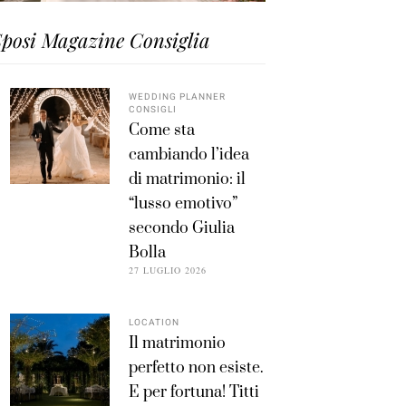
posi Magazine Consiglia
WEDDING PLANNER
CONSIGLI
Come sta
cambiando l’idea
di matrimonio: il
“lusso emotivo”
secondo Giulia
Bolla
27 LUGLIO 2026
LOCATION
Il matrimonio
perfetto non esiste.
E per fortuna! Titti