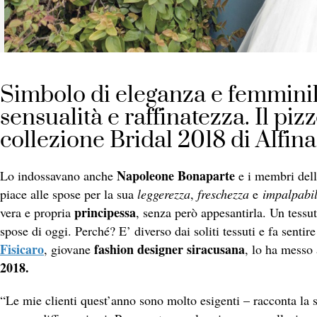
Simbolo di eleganza e femminil
sensualità e raffinatezza. Il piz
collezione Bridal 2018 di Alfina
Napoleone Bonaparte
Lo indossavano anche
e i membri dell
piace alle spose per la sua
leggerezza
,
freschezza
e
impalpabil
principessa
vera e propria
, senza però appesantirla. Un tessu
spose di oggi. Perché? E’ diverso dai soliti tessuti e fa senti
Fisicaro
fashion designer siracusana
, giovane
, lo ha messo 
2018.
“Le mie clienti quest’anno sono molto esigenti – racconta la st