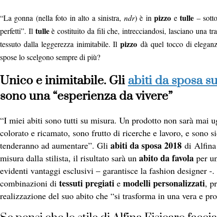
pizzo
tulle
“La gonna (nella foto in alto a sinistra,
ndr
) è in
e
– sotto
tulle
perfetti”. Il
è costituito da fili che, intrecciandosi, lasciano una 
pizzo
tessuto dalla leggerezza inimitabile. Il
dà quel tocco di eleganza
spose lo scelgono sempre di più?
Unico e inimitabile. Gli
abiti da sposa s
sono una “esperienza da vivere”
“I miei abiti sono tutti su misura. Un prodotto non sarà mai ug
colorato e ricamato, sono frutto di ricerche e lavoro, e sono si
abiti da sposa 2018
tenderanno ad aumentare”. Gli
di Alfina 
abito da favola
misura dalla stilista, il risultato sarà un
per un
evidenti vantaggi esclusivi – garantisce la fashion designer -. 
tessuti pregiati
modelli personalizzati
combinazioni di
e
, p
realizzazione del suo abito che “si trasforma in una vera e pr