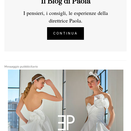
Il Blog di Paola
I pensieri, i consigli, le esperienze della
direttrice Paola.
CONTINUA
Messaggio pubblicitario