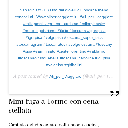
San Miniato (PI) Uno dei gioielli di Toscana meno
conosciuti . Www.aliperviaggiare.it . #ali_per_viaggiare
#millepassi #ego_mototurismo #miladyhawke
#moto_egoturismo #italia #toscana #igerspisa
#igerpisa #volgopisa #toscana_super_pics
#toscanagram #toscanatour #volgotoscana #tuscany
#pisa #sanminiato #castelfiorentino #valdarno
#toscanaovunquebella #toscana_cartoline #ig_pisa
#valdelsa #ghibellini
A post shared by
(@ali_per_viaggiare) on
Ali_per_Viaggiare
Mini-fuga a Torino con cena
stellata
Capitale del cioccolato, della buona cucina,