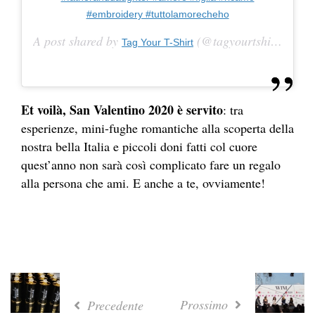
#embroidery #tuttolamorecheho
A post shared by
(@tagyourtshirt) on
Tag Your T-Shirt
Oc
Et voilà, San Valentino 2020 è servito
: tra
esperienze, mini-fughe romantiche alla scoperta della
nostra bella Italia e piccoli doni fatti col cuore
quest’anno non sarà così complicato fare un regalo
alla persona che ami. E anche a te, ovviamente!
Prossimo
Precedente