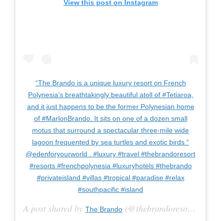
View this post on Instagram
“The Brando is a unique luxury resort on French
Polynesia’s breathtakingly beautiful atoll of #Tetiaroa,
and it just happens to be the former Polynesian home
of #MarlonBrando. It sits on one of a dozen small
motus that surround a spectacular three-mile wide
lagoon frequented by sea turtles and exotic birds.“
@edenforyourworld . #luxury #travel #thebrandoresort
#resorts #frenchpolynesia #luxuryhotels #thebrando
#privateisland #villas #tropical #paradise #relax
#southpacific #island
A post shared by
(@thebrandoresort) on
The Brando
Jan