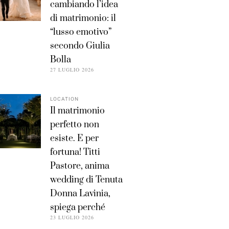
cambiando l’idea
di matrimonio: il
“lusso emotivo”
secondo Giulia
Bolla
27 LUGLIO 2026
LOCATION
Il matrimonio
perfetto non
esiste. E per
fortuna! Titti
Pastore, anima
wedding di Tenuta
Donna Lavinia,
spiega perché
23 LUGLIO 2026