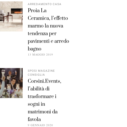
ARREDAMENTO CASA
Proia La
Ceramica, l’effetto
marmo la nuova
tendenza per
pavimenti e arredo
bagno
13 MAGGIO 2019
SPOSI MAGAZINE
CONSIGLIA
Corsini.Events,
l’abilità di
trasformare i
sogni in
matrimoni da
favola
9 GENNAIO 2020