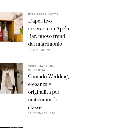
IDEE PER LE NOZZE
L’aperitivo
itinerante di Ape’n
Bar: nuovo trend
del matrimonio
16 MAGGIO 2018
SPOSI MAGAZINE
CONSIGLIA
Candido Wedding,
eleganza e
originalità per
matrimoni di
classe
22 GENNAIO 2020