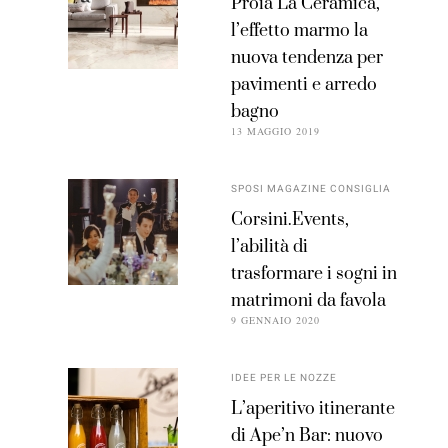
Proia La Ceramica,
l’effetto marmo la
nuova tendenza per
pavimenti e arredo
bagno
13 MAGGIO 2019
SPOSI MAGAZINE CONSIGLIA
Corsini.Events,
l’abilità di
trasformare i sogni in
matrimoni da favola
9 GENNAIO 2020
IDEE PER LE NOZZE
L’aperitivo itinerante
di Ape’n Bar: nuovo