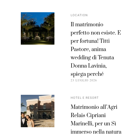
LOCATION
Il matrimonio
perfetto non esiste. E
per fortuna! Titti
Pastore, anima
wedding di Tenuta
Donna Lavinia,
spiega perché
23 LUGLIO 2026
HOTEL E RESORT
Matrimonio all’Agri
Relais Cipriani
Marinelli, per un Sì
immerso nella natura