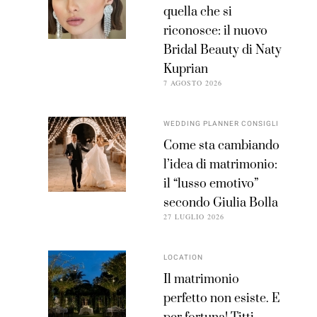
quella che si
riconosce: il nuovo
Bridal Beauty di Naty
Kuprian
7 AGOSTO 2026
WEDDING PLANNER CONSIGLI
Come sta cambiando
l’idea di matrimonio:
il “lusso emotivo”
secondo Giulia Bolla
27 LUGLIO 2026
LOCATION
Il matrimonio
perfetto non esiste. E