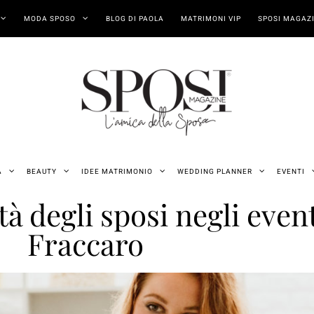
MODA SPOSO
BLOG DI PAOLA
MATRIMONI VIP
SPOSI MAGAZI
A
BEAUTY
IDEE MATRIMONIO
WEDDING PLANNER
EVENTI
ità degli sposi negli even
Fraccaro