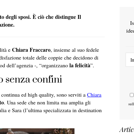
to degli sposi. È ciò che distingue Il
I
azione.
ide
Chiara Fraccaro
lità e
, insieme al suo fedele
ddisfazione totale delle coppie che decidono di
la felicità
mood dell’agenzia -, “organizzano
”.
o senza confini
 continua ed high quality, sono serviti a
Chiara
to
. Una sede che non limita ma amplia gli
sul
ulia e Sara (l’ultima specializzata in destination
Artic