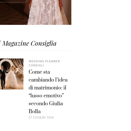
i Magazine Consiglia
WEDDING PLANNER
CONSIGLI
Come sta
cambiando l’idea
di matrimonio: il
“lusso emotivo”
secondo Giulia
Bolla
27 LUGLIO 2026