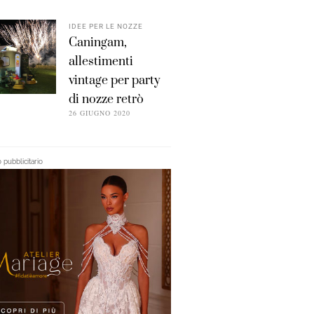
IDEE PER LE NOZZE
Caningam,
allestimenti
vintage per party
di nozze retrò
26 GIUGNO 2020
pubblicitario