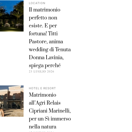
LOCATION
Il matrimonio
perfetto non
esiste. E per
fortuna! Titti
Pastore, anima
wedding di Tenuta
Donna Lavinia,
spiega perché
23 LUGLIO 2026
HOTEL E RESORT
Matrimonio
all’Agri Relais
Cipriani Marinelli,
per un Sì immerso
nella natura