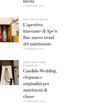
favola
9 GENNAIO 2020
IDEE PER LE NOZZE
L’aperitivo
itinerante di Ape’n
Bar: nuovo trend
del matrimonio
16 MAGGIO 2018
SPOSI MAGAZINE
CONSIGLIA
Candido Wedding,
eleganza e
originalità per
matrimoni di
classe
22 GENNAIO 2020