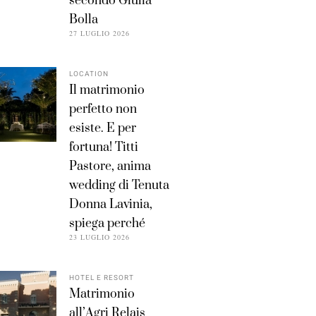
secondo Giulia
Bolla
27 LUGLIO 2026
LOCATION
Il matrimonio
perfetto non
esiste. E per
fortuna! Titti
Pastore, anima
wedding di Tenuta
Donna Lavinia,
spiega perché
23 LUGLIO 2026
HOTEL E RESORT
Matrimonio
all’Agri Relais