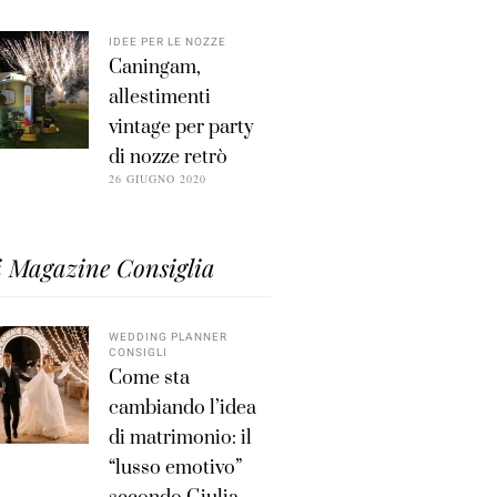
IDEE PER LE NOZZE
Caningam,
allestimenti
vintage per party
di nozze retrò
26 GIUGNO 2020
i Magazine Consiglia
WEDDING PLANNER
CONSIGLI
Come sta
cambiando l’idea
di matrimonio: il
“lusso emotivo”