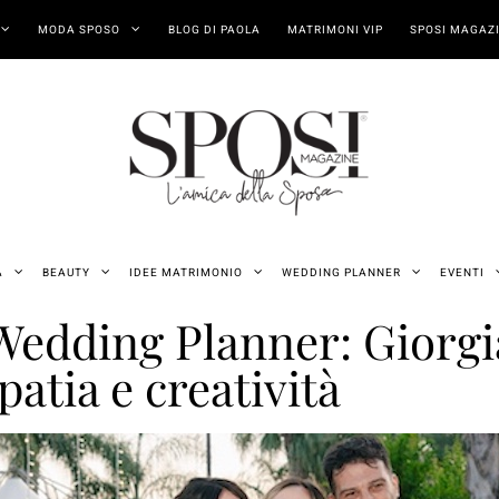
MODA SPOSO
BLOG DI PAOLA
MATRIMONI VIP
SPOSI MAGAZI
A
BEAUTY
IDEE MATRIMONIO
WEDDING PLANNER
EVENTI
Wedding Planner: Giorgia
atia e creatività