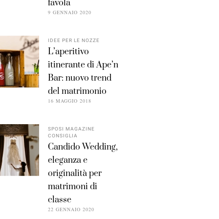
favola
9 GENNAIO 2020
IDEE PER LE NOZZE
L’aperitivo
itinerante di Ape’n
Bar: nuovo trend
del matrimonio
16 MAGGIO 2018
SPOSI MAGAZINE
CONSIGLIA
Candido Wedding,
eleganza e
originalità per
matrimoni di
classe
22 GENNAIO 2020