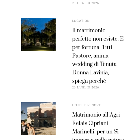
27 LUGLIO 2026
LOCATION
Il matrimonio
perfetto non esiste. E
per fortuna! Titti
Pastore, anima
wedding di Tenuta
Donna Lavinia,
spiega perché
23 LUGLIO 2026
HOTEL E RESORT
Matrimonio all’Agri
Relais Cipriani
Marinelli, per un Sì