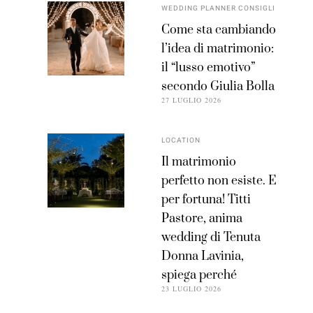
WEDDING PLANNER CONSIGLI
Come sta cambiando
l’idea di matrimonio:
il “lusso emotivo”
secondo Giulia Bolla
27 LUGLIO 2026
LOCATION
Il matrimonio
perfetto non esiste. E
per fortuna! Titti
Pastore, anima
wedding di Tenuta
Donna Lavinia,
spiega perché
23 LUGLIO 2026