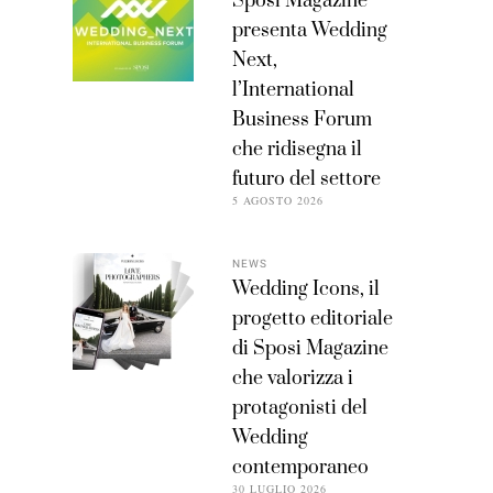
Sposi Magazine
presenta Wedding
Next,
l’International
Business Forum
che ridisegna il
futuro del settore
5 AGOSTO 2026
NEWS
Wedding Icons, il
progetto editoriale
di Sposi Magazine
che valorizza i
protagonisti del
Wedding
contemporaneo
30 LUGLIO 2026