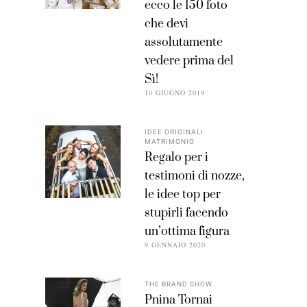
ecco le 150 foto
che devi
assolutamente
vedere prima del
Sì!
10 GIUGNO 2019
IDEE ORIGINALI
MATRIMONIO
Regalo per i
testimoni di nozze,
le idee top per
stupirli facendo
un’ottima figura
9 GENNAIO 2020
THE BRAND SHOW
Pnina Tornai