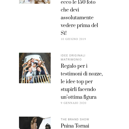
ecco le 150 foto
che devi
assolutamente
vedere prima del
Sì!
10 GIUGNO 2019
IDEE ORIGINALI
MATRIMONIO
Regalo per i
testimoni di nozze,
le idee top per
stupirli facendo
un’ottima figura
9 GENNAIO 2020
THE BRAND SHOW
Pnina Tornai