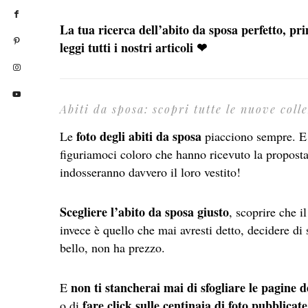
La tua ricerca dell’abito da sposa perfetto, pri
leggi tutti i nostri articoli ❤
Abiti da sposa: scopri tutte le nuove colle
foto degli abiti da sposa
Le
piacciono sempre. E 
figuriamoci coloro che hanno ricevuto la propost
indosseranno davvero il loro vestito!
Scegliere l’abito da sposa giusto
, scoprire che 
invece è quello che mai avresti detto, decidere di 
bello, non ha prezzo.
non ti stancherai mai di sfogliare le pagine de
E
fare click sulle centinaia di foto pubblicate
o di