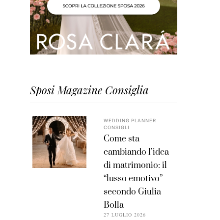
Sposi Magazine Consiglia
WEDDING PLANNER
CONSIGLI
Come sta
cambiando l’idea
di matrimonio: il
“lusso emotivo”
secondo Giulia
Bolla
27 LUGLIO 2026