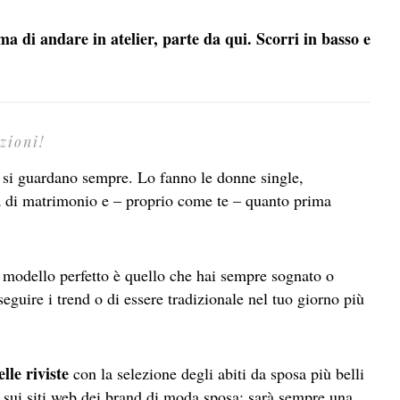
ma di andare in atelier, parte da qui. Scorri in basso e
zioni!
si guardano sempre. Lo fanno le donne single,
a di matrimonio e – proprio come te – quanto prima
il modello perfetto è quello che hai sempre sognato o
seguire i trend o di essere tradizionale nel tuo giorno più
lle riviste
con la selezione degli abiti da sposa più belli
sui siti web dei brand di moda sposa: sarà sempre una