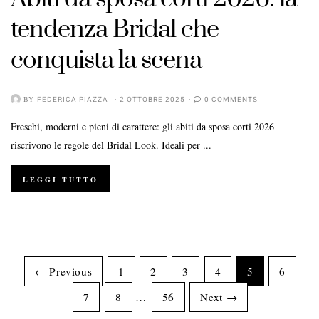
tendenza Bridal che
conquista la scena
BY
FEDERICA PIAZZA
2 OTTOBRE 2025
0 COMMENTS
Freschi, moderni e pieni di carattere: gli abiti da sposa corti 2026
riscrivono le regole del Bridal Look. Ideali per ...
LEGGI TUTTO
← Previous
1
2
3
4
5
6
7
8
…
56
Next →