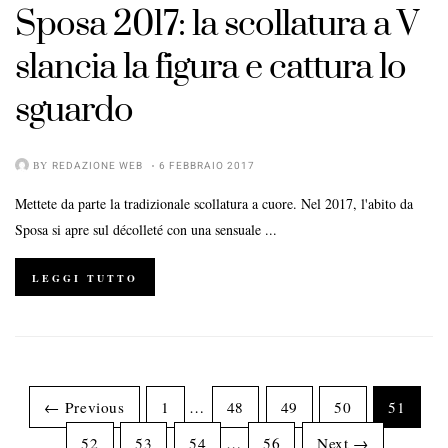
Sposa 2017: la scollatura a V
slancia la figura e cattura lo
sguardo
BY
REDAZIONE WEB
6 FEBBRAIO 2017
Mettete da parte la tradizionale scollatura a cuore. Nel 2017, l'abito da
Sposa si apre sul décolleté con una sensuale ...
LEGGI TUTTO
← Previous
1
…
48
49
50
51
52
53
54
…
56
Next →