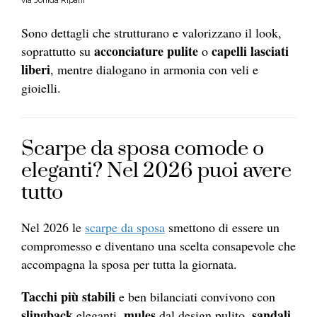
Sono dettagli che strutturano e valorizzano il look,
acconciature
pulite
capelli lasciati
soprattutto su
o
liberi
, mentre dialogano in armonia con veli e
gioielli.
Scarpe da sposa comode o
eleganti? Nel 2026 puoi avere
tutto
Nel 2026 le
scarpe da sposa
smettono di essere un
compromesso e diventano una scelta consapevole che
accompagna la sposa per tutta la giornata.
Tacchi più stabili
e ben bilanciati convivono con
slingback
mules
sandali
eleganti,
dal design pulito,