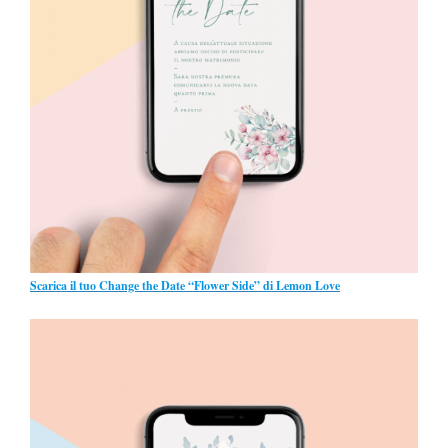
Scarica il tuo Change the Date “Flower Side” di Lemon Love