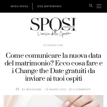
MODA SPOSA
IDEE MATRIMONIO
LO SAPEVI CHE
Come comunicare la nuova data
del matrimonio? Ecco cosa fare e
i Change the Date gratuiti da
inviare ai tuoi ospiti
BY
REDAZIONE
30 MARZO 2020
0 COMMENTS