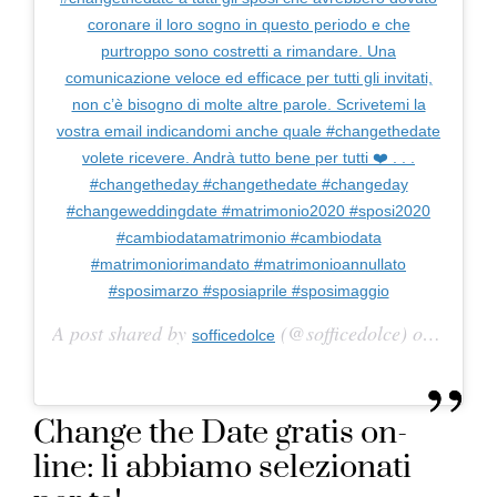
coronare il loro sogno in questo periodo e che
purtroppo sono costretti a rimandare. Una
comunicazione veloce ed efficace per tutti gli invitati,
non c’è bisogno di molte altre parole. Scrivetemi la
vostra email indicandomi anche quale #changethedate
volete ricevere. Andrà tutto bene per tutti ❤️ . . .
#changetheday #changethedate #changeday
#changeweddingdate #matrimonio2020 #sposi2020
#cambiodatamatrimonio #cambiodata
#matrimoniorimandato #matrimonioannullato
#sposimarzo #sposiaprile #sposimaggio
A post shared by
(@sofficedolce) on
sofficedolce
Mar 27,
Change the Date gratis on-
line: li abbiamo selezionati