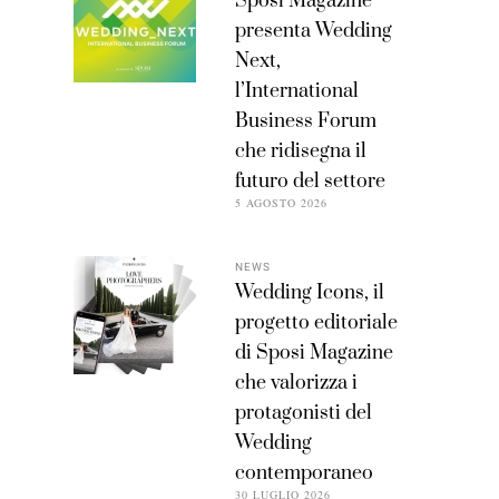
Sposi Magazine
presenta Wedding
Next,
l’International
Business Forum
che ridisegna il
futuro del settore
5 AGOSTO 2026
NEWS
Wedding Icons, il
progetto editoriale
di Sposi Magazine
che valorizza i
protagonisti del
Wedding
contemporaneo
30 LUGLIO 2026