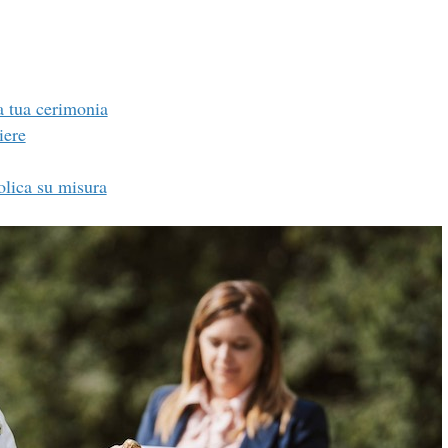
la tua cerimonia
iere
olica su misura