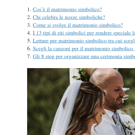
Cos’è il matrimonio simbolico?
Chi celebra le nozze simboliche?
Come si svolge il matrimonio simbolico?
I 13 tipi di riti simbolici per rendere speciale 
Letture per matrimonio simbolico tra cui scegl
Scegli la canzoni per il matrimonio simbolico
Gli 8 step per organizzare una cerimonia simb