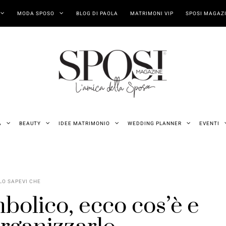
MODA SPOSO
BLOG DI PAOLA
MATRIMONI VIP
SPOSI MAGAZI
A
BEAUTY
IDEE MATRIMONIO
WEDDING PLANNER
EVENTI
LO SAPEVI CHE
bolico, ecco cos’è e