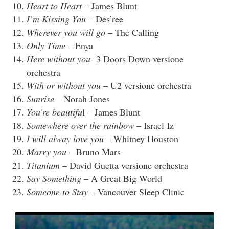
Heart to Heart
– James Blunt
I’m Kissing You
– Des’ree
Wherever you will go
– The Calling
Only Time
– Enya
Here without you-
3 Doors Down versione
orchestra
With or without you
– U2 versione orchestra
Sunrise
– Norah Jones
You’re beautifu
l – James Blunt
Somewhere over the rainbow
– Israel Iz
I will alway love you
– Whitney Houston
Marry you
– Bruno Mars
Titanium
– David Guetta versione orchestra
Say Something
– A Great Big World
Someone to Stay
– Vancouver Sleep Clinic