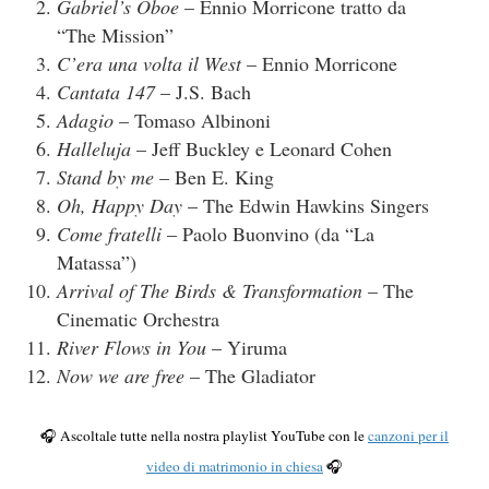
Gabriel’s Oboe
– Ennio Morricone tratto da
“The Mission”
C’era una volta il West
– Ennio Morricone
Cantata 147
– J.S. Bach
Adagio
– Tomaso Albinoni
Halleluja
– Jeff Buckley e Leonard Cohen
Stand by me
– Ben E. King
Oh, Happy Day
– The Edwin Hawkins Singers
Come fratelli
– Paolo Buonvino (da “La
Matassa”)
Arrival of The Birds & Transformation
– The
Cinematic Orchestra
River Flows in You
– Yiruma
Now we are free
– The Gladiator
🎧 Ascoltale tutte nella nostra playlist YouTube con le
canzoni per il
video di matrimonio in chiesa
🎧