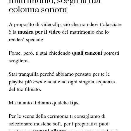
matrimonio, scegli la tua
colonna sonora
A proposito di videoclip, ciò che non devi tralasciare
musica per il video
è la
del matrimonio che lo
renderà speciale.
quali canzoni
Forse, però, ti stai chiedendo
potresti
scegliere.
Stai tranquilla perché abbiamo pensato per te le
playlist più
cool
e adatte ad ogni singola sequenza
del tuo filmato.
tips
Ma intanto ti diamo qualche
.
Per le scene della cerimonia ti consigliamo di
selezionare musiche soft, per i preparativi puoi
canzoni allegre
puntare su
o su generi come il rock