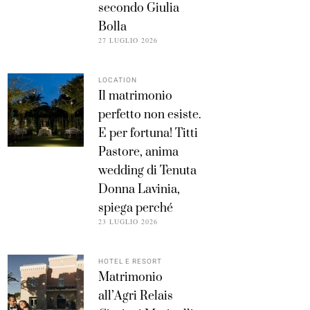
secondo Giulia
Bolla
27 LUGLIO 2026
LOCATION
Il matrimonio
perfetto non esiste.
E per fortuna! Titti
Pastore, anima
wedding di Tenuta
Donna Lavinia,
spiega perché
23 LUGLIO 2026
HOTEL E RESORT
Matrimonio
all’Agri Relais