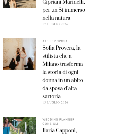
Cipriani Marinelli,
per un Sì immerso
nella natura
17 LUGLIO 2026
ATELIER SPOSA
Sofia Provera, la
stilista che a
Milano trasforma
la storia di ogni
donna in un abito
da sposa d’alta
sartoria
15 LUGLIO 2026
WEDDING PLANNER
CONSIGLI
Ilaria Capponi,