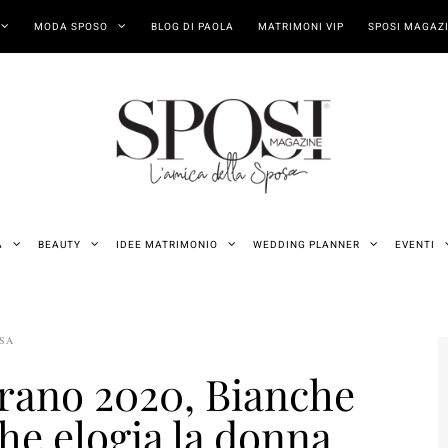
MODA SPOSO
BLOG DI PAOLA
MATRIMONI VIP
SPOSI MAGAZI
A
BEAUTY
IDEE MATRIMONIO
WEDDING PLANNER
EVENTI
OSA
trano 2020, Bianche
che elogia la donna