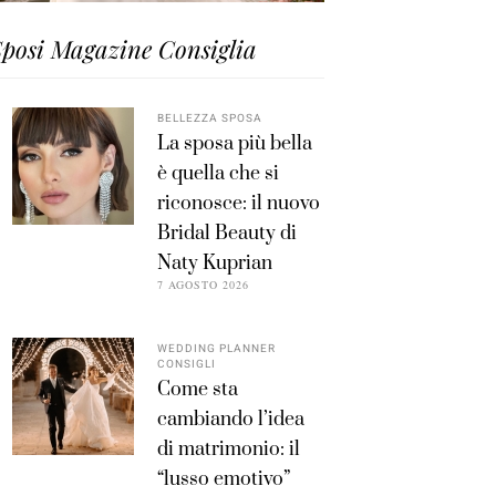
posi Magazine Consiglia
BELLEZZA SPOSA
La sposa più bella
è quella che si
riconosce: il nuovo
Bridal Beauty di
Naty Kuprian
7 AGOSTO 2026
WEDDING PLANNER
CONSIGLI
Come sta
cambiando l’idea
di matrimonio: il
“lusso emotivo”