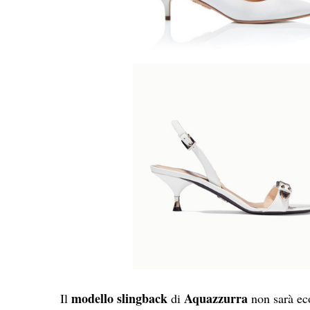
modello slingback
Aquazzurra
Il
di
non sarà ec