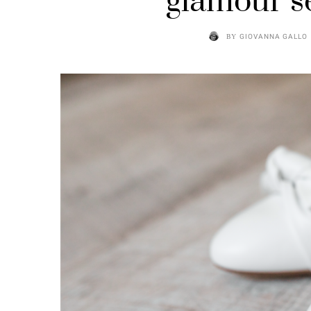
glamour s
BY
GIOVANNA GALLO