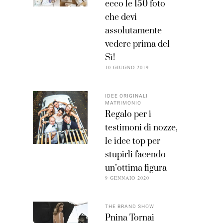
ecco le 150 foto
che devi
assolutamente
vedere prima del
Sì!
10 GIUGNO 2019
IDEE ORIGINALI
MATRIMONIO
Regalo per i
testimoni di nozze,
le idee top per
stupirli facendo
un’ottima figura
9 GENNAIO 2020
THE BRAND SHOW
Pnina Tornai