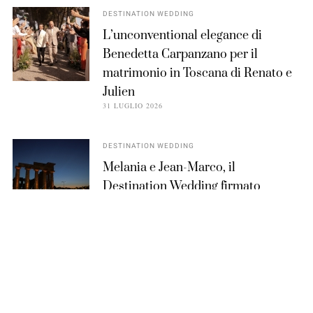
DESTINATION WEDDING
L’unconventional elegance di
Benedetta Carpanzano per il
matrimonio in Toscana di Renato e
Julien
31 LUGLIO 2026
DESTINATION WEDDING
Melania e Jean-Marco, il
Destination Wedding firmato
Melania Millesi nel cuore del
Parco di Selinunte
16 LUGLIO 2026
DESTINATION WEDDING
Firenze protagonista del workshop