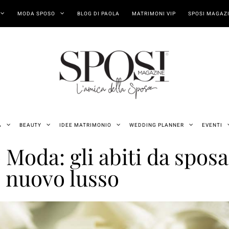
MODA SPOSO
BLOG DI PAOLA
MATRIMONI VIP
SPOSI MAGAZI
A
BEAUTY
IDEE MATRIMONIO
WEDDING PLANNER
EVENTI
oda: gli abiti da sposa s
nuovo lusso