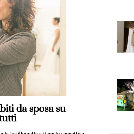
iti da sposa su
tutti
silhouette
gusto soggettivo
condo la
e il