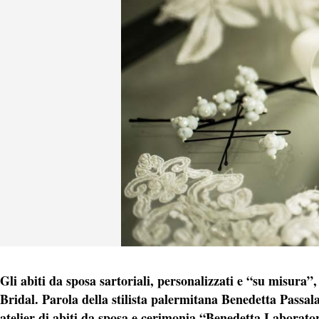
Gli abiti da sposa sartoriali, personalizzati e “su misura”,
Bridal. Parola della stilista palermitana Benedetta Passal
atelier di abiti da sposa e cerimonia “Benedetta Laborat