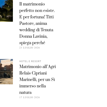
Il matrimonio
perfetto non esiste.
E per fortuna! Titti
Pastore, anima
wedding di Tenuta
Donna Lavinia,
spiega perché
23 LUGLIO 2026
HOTEL E RESORT
Matrimonio all’Agri
Relais Cipriani
Marinelli, per un Sì
immerso nella
natura
17 LUGLIO 2026