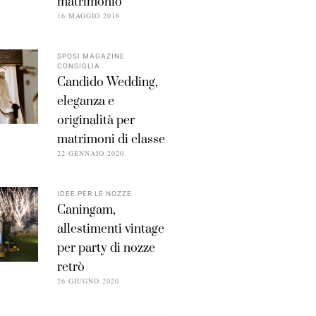
matrimonio
16 MAGGIO 2018
SPOSI MAGAZINE
CONSIGLIA
Candido Wedding,
eleganza e
originalità per
matrimoni di classe
22 GENNAIO 2020
IDEE PER LE NOZZE
Caningam,
allestimenti vintage
per party di nozze
retrò
26 GIUGNO 2020