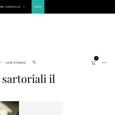
NE CONSIGLIA
SHOP
0
LOVE STORIES
artoriali il