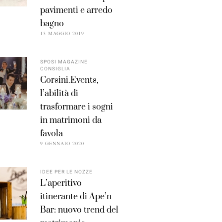
pavimenti e arredo
bagno
13 MAGGIO 2019
SPOSI MAGAZINE
CONSIGLIA
Corsini.Events,
l’abilità di
trasformare i sogni
in matrimoni da
favola
9 GENNAIO 2020
IDEE PER LE NOZZE
L’aperitivo
itinerante di Ape’n
Bar: nuovo trend del