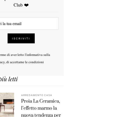
Club ❤️
rmo di aver letto l'
informativa sulla
vacy
, di accettarne le condizioni
più letti
ARREDAMENTO CASA
Proia La Ceramica,
l’effetto marmo la
nuova tendenza per