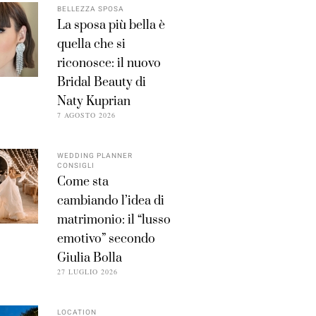
BELLEZZA SPOSA
La sposa più bella è
quella che si
riconosce: il nuovo
Bridal Beauty di
Naty Kuprian
7 AGOSTO 2026
WEDDING PLANNER
CONSIGLI
Come sta
cambiando l’idea di
matrimonio: il “lusso
emotivo” secondo
Giulia Bolla
27 LUGLIO 2026
LOCATION