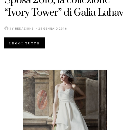
Sposa 2016
, la collezione
“Ivory Tower”
di
Galia Lahav
BY
REDAZIONE
25 GENNAIO 2016
LEGGI TUTTO