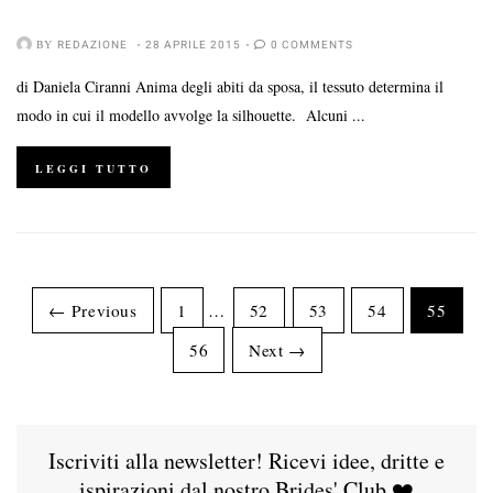
BY
REDAZIONE
28 APRILE 2015
0 COMMENTS
di Daniela Ciranni Anima degli abiti da sposa, il tessuto determina il
modo in cui il modello avvolge la silhouette. Alcuni ...
LEGGI TUTTO
← Previous
1
…
52
53
54
55
56
Next →
Iscriviti alla newsletter! Ricevi idee, dritte e
ispirazioni dal nostro Brides' Club ❤️