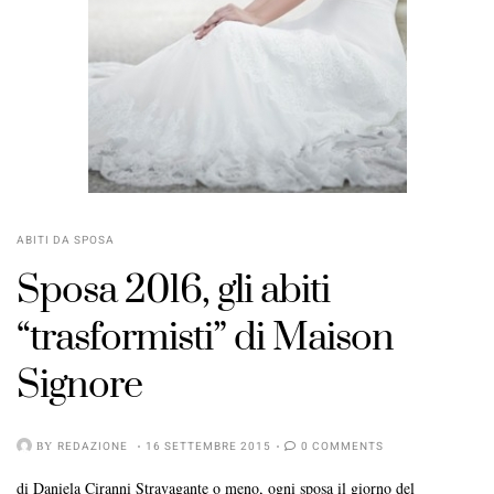
ABITI DA SPOSA
Sposa 2016
, gli
abiti
“trasformisti”
di
Maison
Signore
BY
REDAZIONE
16 SETTEMBRE 2015
0 COMMENTS
di Daniela Ciranni Stravagante o meno, ogni sposa il giorno del