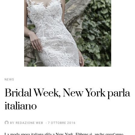
NEWS
Bridal Week, New York parla
italiano
BY
REDAZIONE WEB
7 OTTOBRE 2016
La moda sposa italiana sfila a New York. Ebbene sì, anche quest'anno