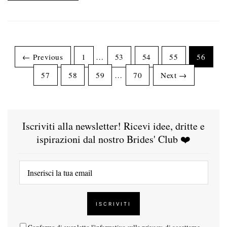
← Previous
1
…
53
54
55
56
57
58
59
…
70
Next →
Iscriviti alla newsletter! Ricevi idee, dritte e
ispirazioni dal nostro Brides' Club ❤️
Confermo di aver letto l'
informativa sulla privacy
, di accettarne